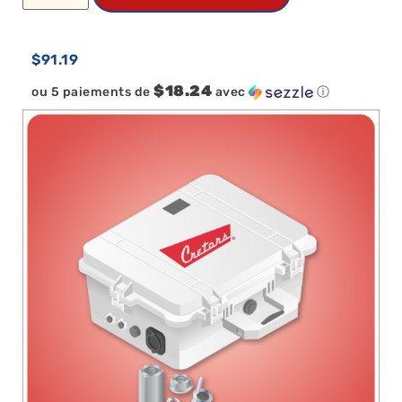
$
91.19
$18.24
ou 5 paiements de
avec
ⓘ