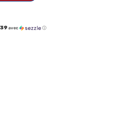
.39
avec
ⓘ