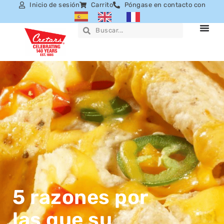
Inicio de sesión
Carrito
Póngase en contacto con
5 razones por
las que su