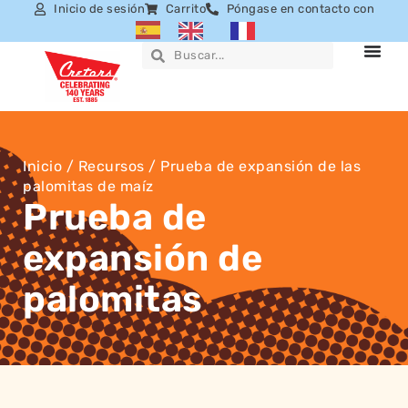
Inicio de sesión
Carrito
Póngase en contacto con
Inicio
/
Recursos
/ Prueba de expansión de las
palomitas de maíz
Prueba de
expansión de
palomitas