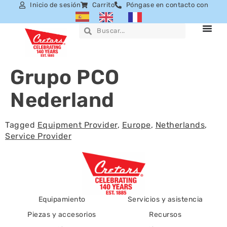
Inicio de sesión
Carrito
Póngase en contacto con
Grupo PCO
Nederland
Tagged
Equipment Provider
,
Europe
,
Netherlands
,
Service Provider
Equipamiento
Servicios y asistencia
Piezas y accesorios
Recursos