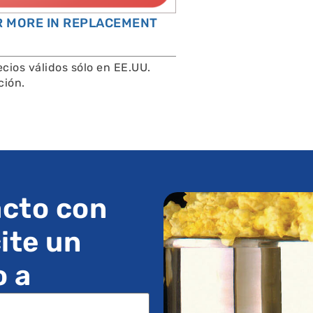
OR MORE IN REPLACEMENT
cios válidos sólo en EE.UU.
ción.
cto con
ite un
o a