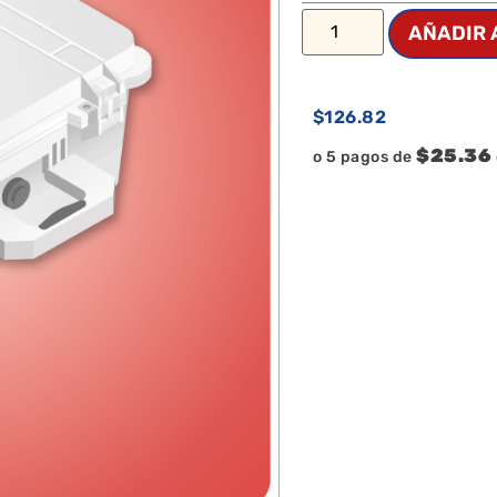
AÑADIR 
$
126.82
$25.36
o 5 pagos de