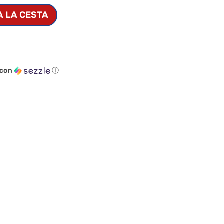
A LA CESTA
con
ⓘ