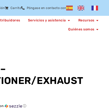
sión
Carrito
Póngase en contacto con
stribuidores
Servicios y asistencia
Recursos
Quiénes somos
–
TIONER/EXHAUST
on
ⓘ