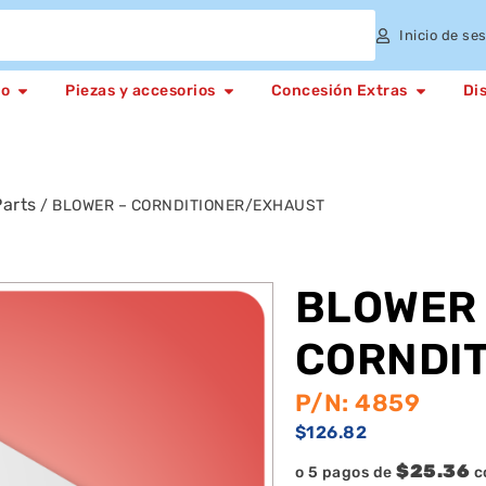
Inicio de se
to
Piezas y accesorios
Concesión Extras
Di
arts
/ BLOWER – CORNDITIONER/EXHAUST
BLOWER 
CORNDI
P/N: 4859
$
126.82
$25.36
o 5 pagos de
c