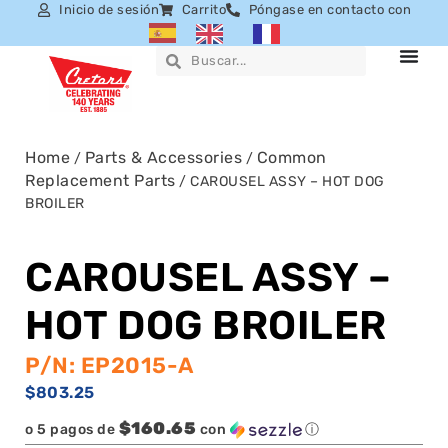
Inicio de sesión
Carrito
Póngase en contacto con
Home
Parts & Accessories
Common
/
/
Replacement Parts
/ CAROUSEL ASSY – HOT DOG
BROILER
CAROUSEL ASSY –
HOT DOG BROILER
P/N: EP2015-A
$
803.25
$160.65
o 5 pagos de
con
ⓘ