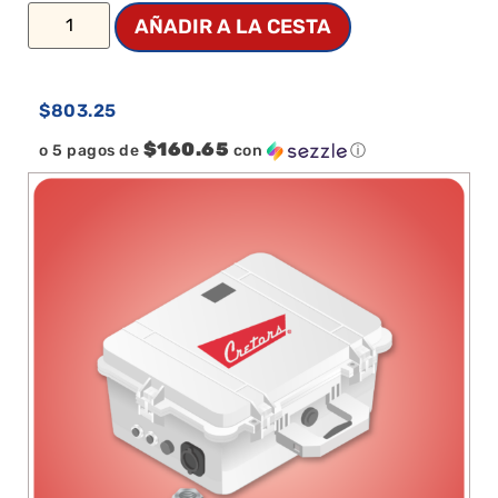
AÑADIR A LA CESTA
$
803.25
$160.65
o 5 pagos de
con
ⓘ