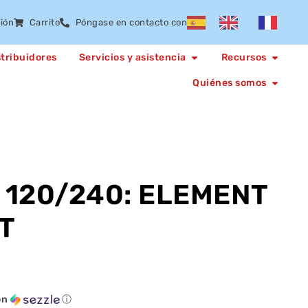
sión
Carrito
Póngase en contacto con
stribuidores
Servicios y asistencia
Recursos
Quiénes somos
 120/240: ELEMENT
T
on
ⓘ