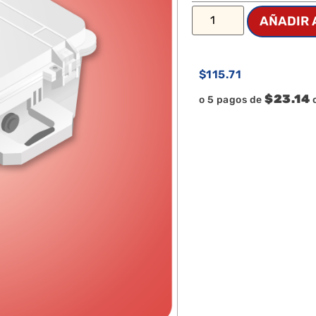
AÑADIR 
$
115.71
$23.14
o 5 pagos de