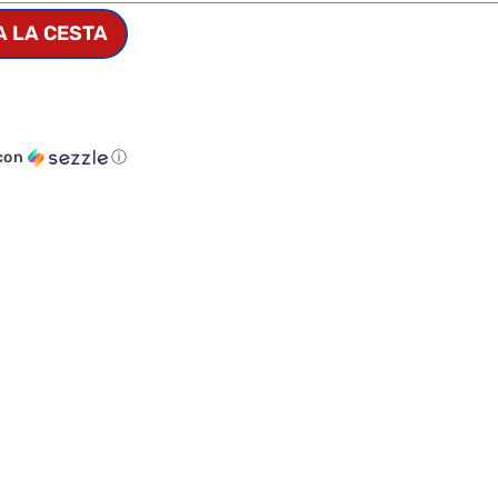
A LA CESTA
con
ⓘ