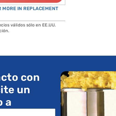
OR MORE IN REPLACEMENT
cios válidos sólo en EE.UU.
ción.
cto con
ite un
o a