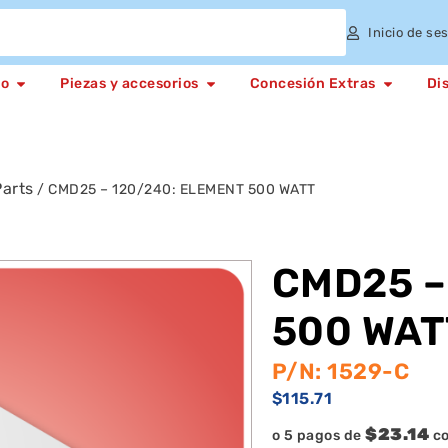
Inicio de se
to
Piezas y accesorios
Concesión Extras
Di
arts
/ CMD25 – 120/240: ELEMENT 500 WATT
CMD25 –
500 WAT
P/N: 1529-C
$
115.71
$23.14
o 5 pagos de
c