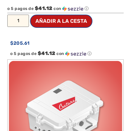
$41.12
o 5 pagos de
con
ⓘ
AÑADIR A LA CESTA
$
205.61
$41.12
o 5 pagos de
con
ⓘ