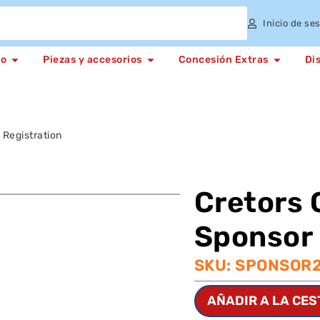
Inicio de se
to
Piezas y accesorios
Concesión Extras
Di
Registration
Cretors
Sponsor 
SKU: SPONSOR
AÑADIR A LA CES