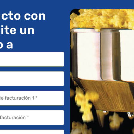
cto con
ite un
o a