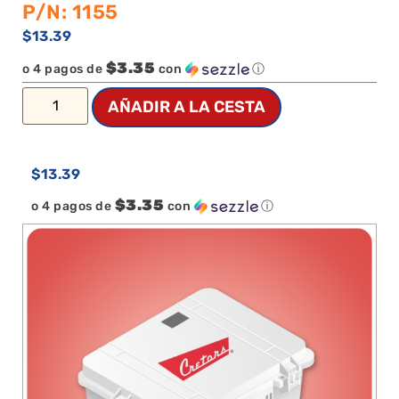
P/N: 1155
$
13.39
$3.35
o 4 pagos de
con
ⓘ
AÑADIR A LA CESTA
$
13.39
$3.35
o 4 pagos de
con
ⓘ