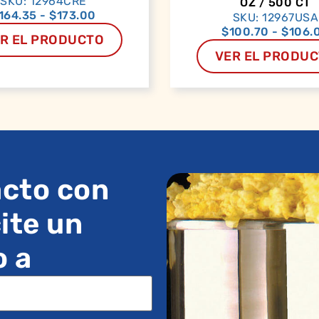
SKU: 12964CRE
OZ / 500 CT
164.35
-
$
173.00
SKU: 12967USA
$
100.70
-
$
106.
R EL PRODUCTO
VER EL PRODU
cto con
ite un
o a