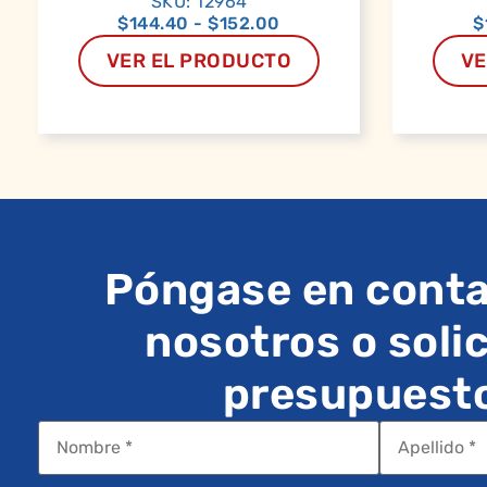
SKU: 12964
$
144.40
-
$
152.00
$
VER EL PRODUCTO
VE
Póngase en conta
nosotros o solic
presupuest