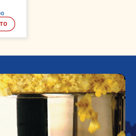
00
CTO