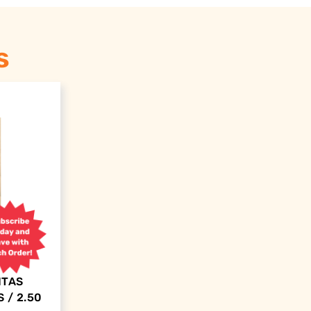
s
ITAS
 / 2.50