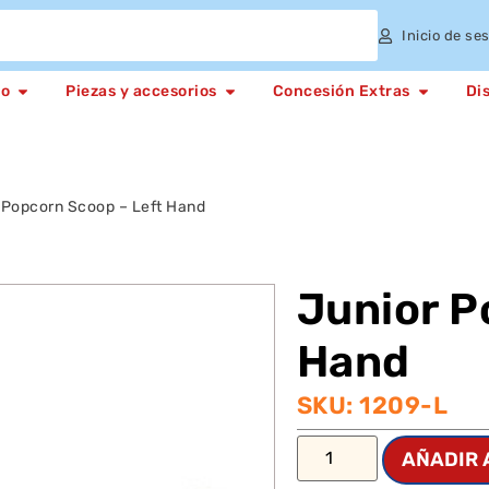
Inicio de se
to
Piezas y accesorios
Concesión Extras
Di
 Popcorn Scoop – Left Hand
Junior P
Hand
SKU: 1209-L
AÑADIR 