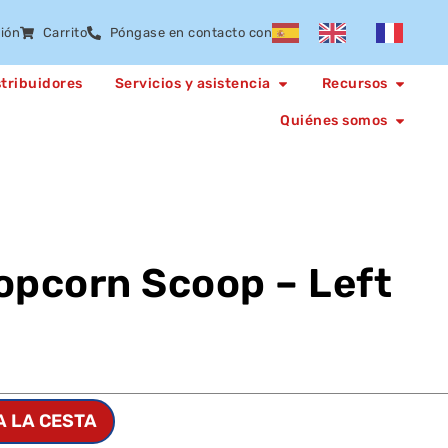
sión
Carrito
Póngase en contacto con
stribuidores
Servicios y asistencia
Recursos
Quiénes somos
opcorn Scoop – Left
A LA CESTA