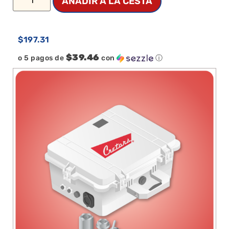
AÑADIR A LA CESTA
$
197.31
$39.46
o 5 pagos de
con
ⓘ