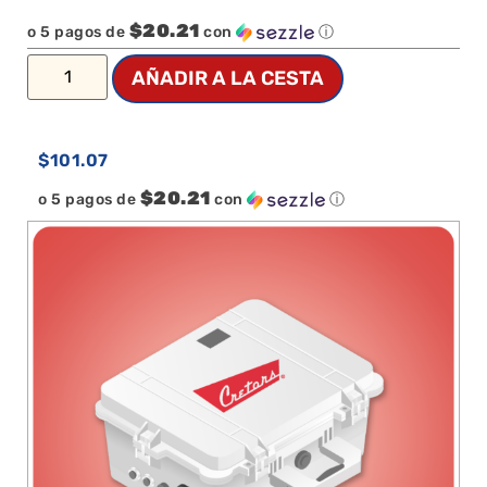
$20.21
o 5 pagos de
con
ⓘ
AÑADIR A LA CESTA
$
101.07
$20.21
o 5 pagos de
con
ⓘ