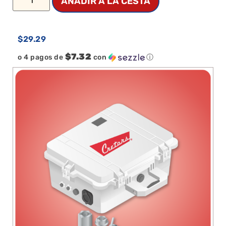
AÑADIR A LA CESTA
$
29.29
$7.32
o 4 pagos de
con
ⓘ