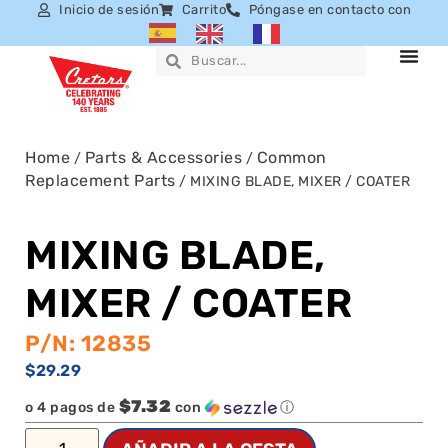
Inicio de sesión
Carrito
Póngase en contacto con
Home
Parts & Accessories
Common
/
/
Replacement Parts
/ MIXING BLADE, MIXER / COATER
MIXING BLADE,
MIXER / COATER
P/N: 12835
$
29.29
$7.32
o 4 pagos de
con
ⓘ