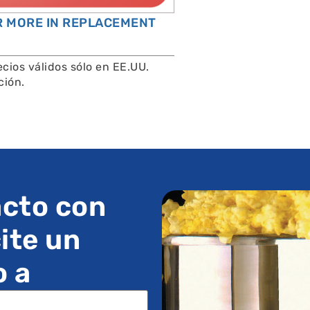
OR MORE IN REPLACEMENT
cios válidos sólo en EE.UU.
ción.
cto con
ite un
o a