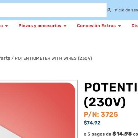
Inicio de se
to
Piezas y accesorios
Concesión Extras
Di
arts
/ POTENTIOMETER WITH WIRES (230V)
POTENTI
(230V)
P/N: 3725
$
74.92
$14.98
o 5 pagos de
c