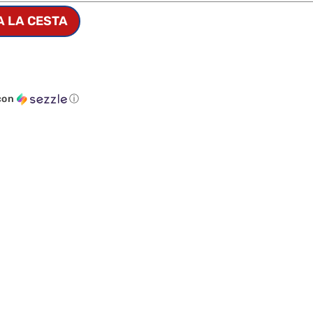
A LA CESTA
con
ⓘ