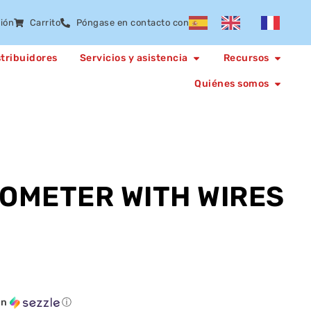
sión
Carrito
Póngase en contacto con
stribuidores
Servicios y asistencia
Recursos
Quiénes somos
OMETER WITH WIRES
on
ⓘ