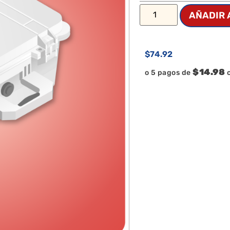
AÑADIR 
$
74.92
$14.98
o 5 pagos de