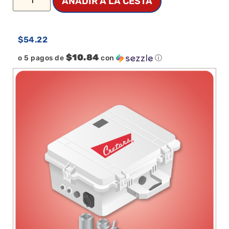
AÑADIR A LA CESTA
$
54.22
$10.84
o 5 pagos de
con
ⓘ