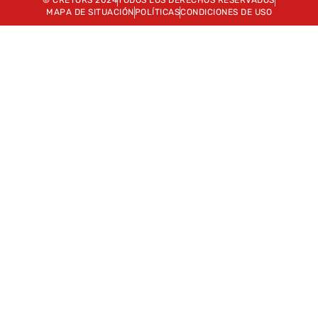
© CRETORS 2024
TODOS LOS DERECHOS RESERVADOS
MAPA DE SITUACIÓN
POLÍTICAS
CONDICIONES DE USO