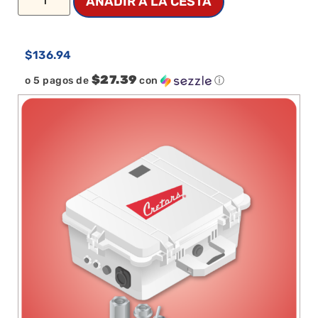
AÑADIR A LA CESTA
$
136.94
$27.39
o 5 pagos de
con
ⓘ