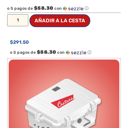
$58.30
o 5 pagos de
con
ⓘ
AÑADIR A LA CESTA
$
291.50
$58.30
o 5 pagos de
con
ⓘ