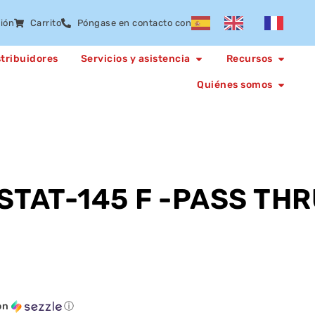
sión
Carrito
Póngase en contacto con
stribuidores
Servicios y asistencia
Recursos
Quiénes somos
TAT-145 F -PASS TH
on
ⓘ