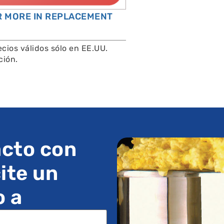
OR MORE IN REPLACEMENT
cios válidos sólo en EE.UU.
ción.
cto con
ite un
o a