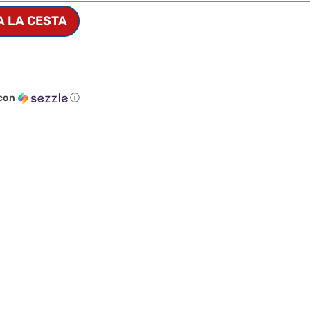
A LA CESTA
con
ⓘ