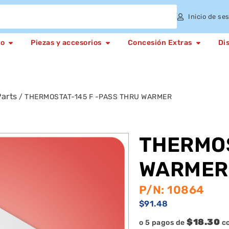
Inicio de se
to
Piezas y accesorios
Concesión Extras
Di
arts
/ THERMOSTAT-145 F -PASS THRU WARMER
THERMOS
WARMER
P/N: 10864
$
91.48
$18.30
o 5 pagos de
c