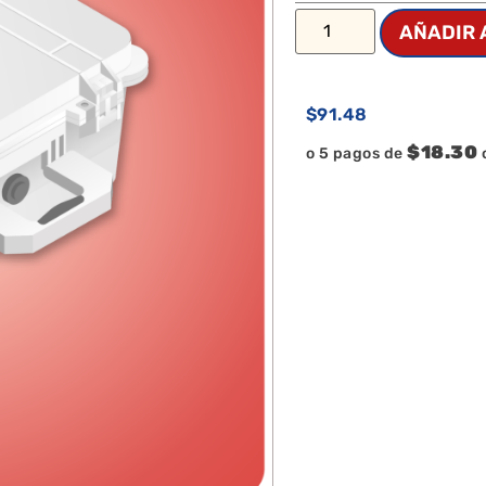
AÑADIR 
$
91.48
$18.30
o 5 pagos de