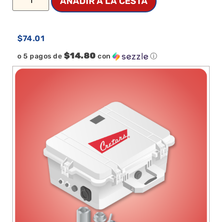
AÑADIR A LA CESTA
$
74.01
$14.80
o 5 pagos de
con
ⓘ