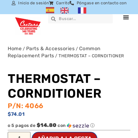
Inicio de sesión
Carrito
Póngase en contacto con
Home
Parts & Accessories
Common
/
/
Replacement Parts
/ THERMOSTAT – CORNDITIONER
THERMOSTAT –
CORNDITIONER
P/N: 4066
$
74.01
$14.80
o 5 pagos de
con
ⓘ