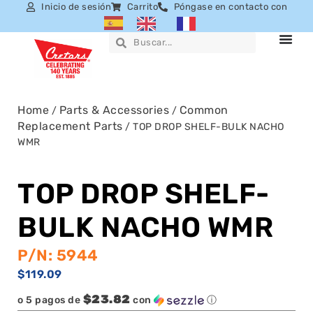
Inicio de sesión
Carrito
Póngase en contacto con
Home
Parts & Accessories
Common
/
/
Replacement Parts
/ TOP DROP SHELF-BULK NACHO
WMR
TOP DROP SHELF-
BULK NACHO WMR
P/N: 5944
$
119.09
$23.82
o 5 pagos de
con
ⓘ