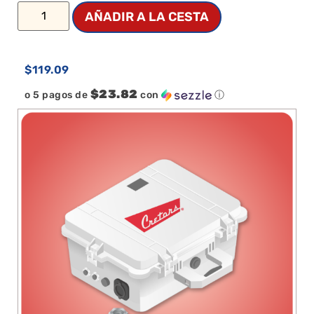
AÑADIR A LA CESTA
$
119.09
$23.82
o 5 pagos de
con
ⓘ