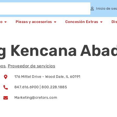
Inicio de se
to
Piezas y accesorios
Concesión Extras
Di
g Kencana Abad
pos
,
Proveedor de servicios
176 Mittel Drive - Wood Dale, IL 60191
847.616.6900 | 800.228.1885
Marketing@cretors.com