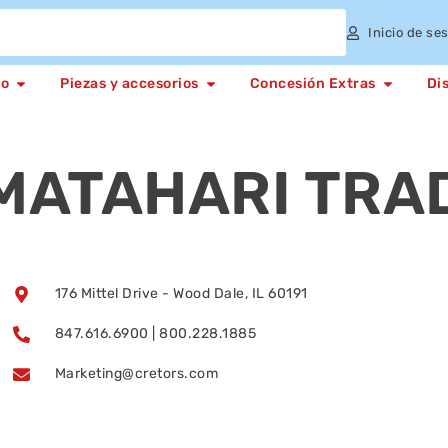
Inicio de se
to
Piezas y accesorios
Concesión Extras
Di
 MATAHARI TRA
176 Mittel Drive - Wood Dale, IL 60191
847.616.6900 | 800.228.1885
Marketing@cretors.com