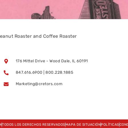
eanut Roaster and Coffee Roaster
176 Mittel Drive - Wood Dale, IL 60191
847.616.6900 | 800.228.1885
Marketing@cretors.com
4
TODOS LOS DERECHOS RESERVADOS
MAPA DE SITUACIÓN
POLÍTICAS
COND