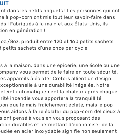
UIT
t dans les petits paquets ! Les personnes qui ont
e à pop-corn ont mis tout leur savoir-faire dans
ds ! Fabriqués à la main et aux États-Unis, ils
ion en génération !
 6oz./8oz. produit entre 120 et 160 petits sachets
8 petits sachets d'une once par cycle
 à la maison, dans une épicerie, une école ou une
Company vous permet de le faire en toute sécurité,
Les appareils à éclater Cretors allient un design
xceptionnelle à une durabilité inégalée. Notre
p éteint automatiquement la chaleur après chaque
urité incendie vous apportera la tranquillité
 bon que le maïs fraîchement éclaté, mais le pop-
vous aidons à faire éclater du pop-corn délicieux à
rs ont pensé à vous en vous proposant des
tion durables et permettant d'économiser de la
oudée en acier inoxydable signifie non seulement