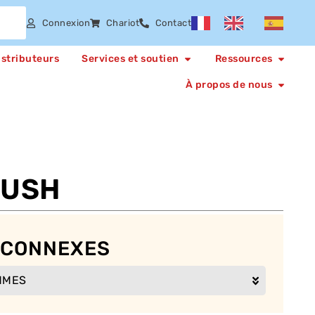
Connexion
Chariot
Contact
istributeurs
Services et soutien
Ressources
À propos de nous
RUSH
 CONNEXES
MMES