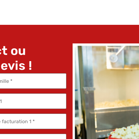
t ou
vis !