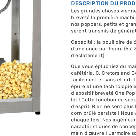
DESCRIPTION DU PROD
Les grandes choses viennen
breveté la première machin
nos poppers, petits et gran
seront transmis de générat
Capacité : la bouilloire de
d'une once par heure (6 à 
d'éclatement).
Que vous épluchiez du maïs
cafétéria, C. Cretors and 
facilement et sans effort. 
épuré et une technologie e
dispositif breveté One Po
lot ! Cette fonction de séc
d'esprit. Rien ne sent plus
corn brûlé persiste ! Nous 
chaque fois. Nos ingénieu
caractéristiques de concep
main d'œuvre ! L'armoire s