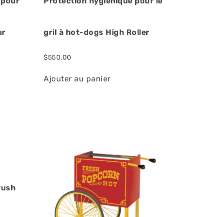
 pour
Protection hygiénique pour le
ur
gril à hot-dogs High Roller
$
550.00
Ajouter au panier
rush