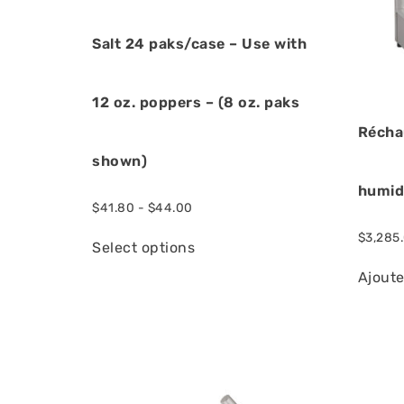
Salt 24 paks/case – Use with
12 oz. poppers – (8 oz. paks
Récha
shown)
humid
$
41.80
-
$
44.00
$
3,285
Select options
Ajoute