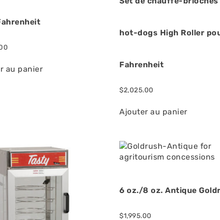
Set de chauffe-brioches
Fahrenheit
hot-dogs High Roller po
.00
Fahrenheit
r au panier
$
2,025.00
Ajouter au panier
6 oz./8 oz. Antique Gold
$
1,995.00