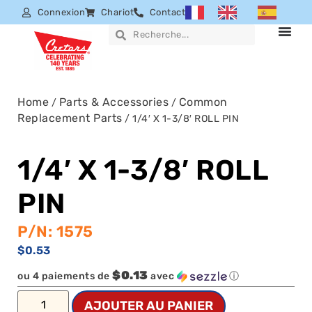
Connexion
Chariot
Contact
Home
Parts & Accessories
Common
/
/
Replacement Parts
/ 1/4′ X 1-3/8′ ROLL PIN
1/4′ X 1-3/8′ ROLL
PIN
P/N: 1575
$
0.53
$0.13
ou 4 paiements de
avec
ⓘ
AJOUTER AU PANIER