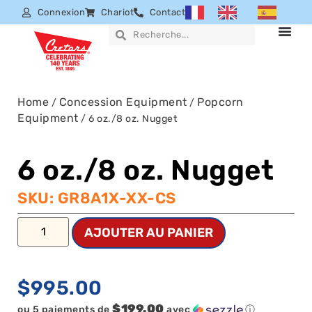
Connexion
Chariot
Contact
Home
Concession Equipment
Popcorn
/
/
Equipment
/ 6 oz./8 oz. Nugget
6 oz./8 oz. Nugget
SKU: GR8A1X-XX-CS
AJOUTER AU PANIER
$
995.00
$199.00
ou 5 paiements de
avec
ⓘ