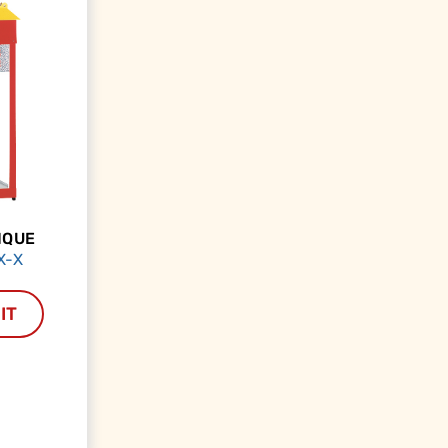
IQUE
X-X
IT