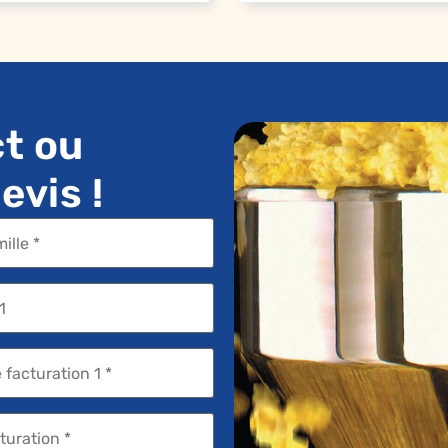
t ou
vis !