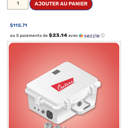
AJOUTER AU PANIER
$
115.71
$23.14
ou 5 paiements de
avec
ⓘ