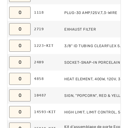
1118
PLUG-30 AMP,125V,T,3-WIRE
2719
EXHAUST FILTER
1223-KIT
3/8" ID TUBING CLEARFLEX 5.5'
2409
SOCKET-SNAP-IN PORCELAIN
4858
HEAT ELEMENT, 400W, 120V, 36 
10487
SIGN, "POPCORN", RED & YELLOW
14593-KIT
HIGH LIMIT, LIMIT CONTROL, 55O°
Kit d'assemblage de porte Econo 