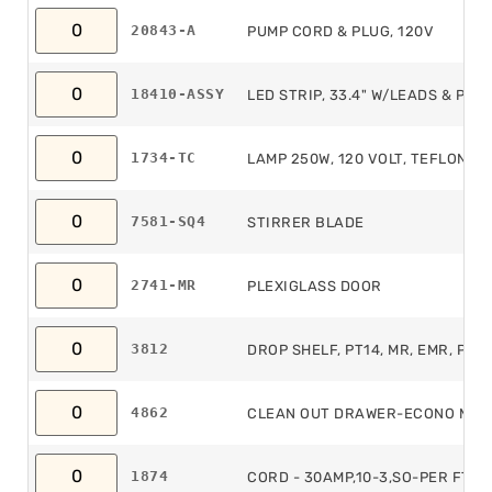
20843-A
PUMP CORD & PLUG, 120V
18410-ASSY
LED STRIP, 33.4" W/LEADS & PWR
1734-TC
LAMP 250W, 120 VOLT, TEFLON C
7581-SQ4
STIRRER BLADE
2741-MR
PLEXIGLASS DOOR
3812
DROP SHELF, PT14, MR, EMR, PIV
4862
CLEAN OUT DRAWER-ECONO MR
1874
CORD - 30AMP,10-3,SO-PER FT