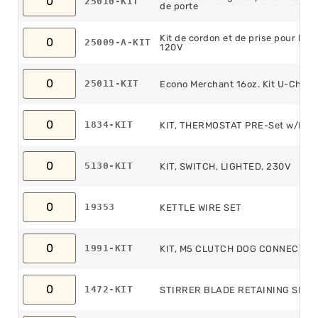
25010-KIT
de porte
Kit de cordon et de prise pour bou
25009-A-KIT
120V
25011-KIT
Econo Merchant 16oz. Kit U-Chann
1834-KIT
KIT, THERMOSTAT PRE-Set w/Letter
5130-KIT
KIT, SWITCH, LIGHTED, 230V
19353
KETTLE WIRE SET
1991-KIT
KIT, M5 CLUTCH DOG CONNECTOR
1472-KIT
STIRRER BLADE RETAINING SPRI