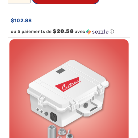
$
102.88
$20.58
ou 5 paiements de
avec
ⓘ