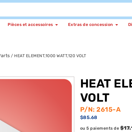
Pièces et accessoires
Extras de concession
D
arts
/ HEAT ELEMENT,1000 WATT,120 VOLT
HEAT EL
VOLT
P/N: 2615-A
$
85.68
$17.
ou 5 paiements de