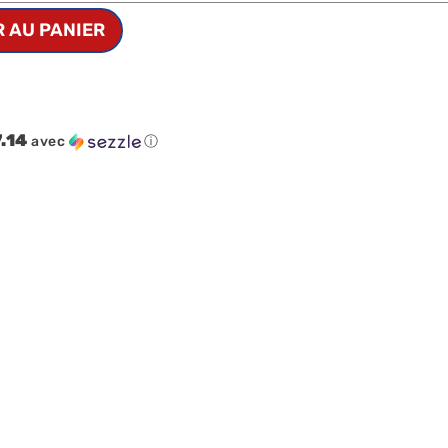
 AU PANIER
.14
avec
ⓘ