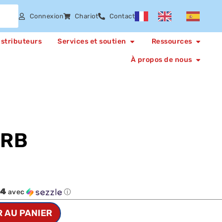
Connexion
Chariot
Contact
istributeurs
Services et soutien
Ressources
À propos de nous
ARB
84
avec
ⓘ
 AU PANIER