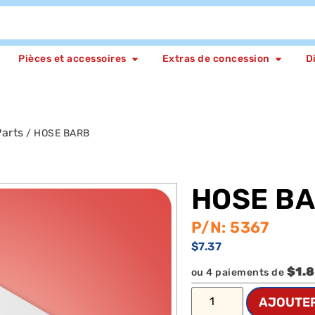
Pièces et accessoires
Extras de concession
D
arts
/ HOSE BARB
HOSE B
P/N: 5367
$
7.37
$1.
ou 4 paiements de
AJOUTER