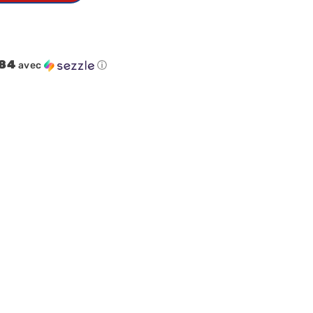
.84
avec
ⓘ