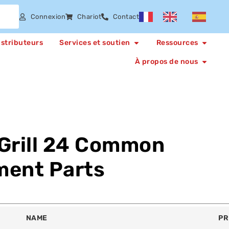
Connexion
Chariot
Contact
istributeurs
Services et soutien
Ressources
À propos de nous
Grill 24 Common
ment Parts
NAME
PR