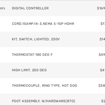
$
169
DIGITAL CONTROLLER
VUS
$
1
CORD,15AMP,14-3,NEMA 5-15P HDHR
$
1
KIT, SWITCH, LIGHTED, 230V
$
49
THERMOSTAT-180 DEG F
$
4
HIGH LIMIT, 200 DEG
$
38
THERMOCOUPLE, RING TYPE, HOT DOG
$
FOOT ASSEMBLY, W/HARDWARE(BTO)