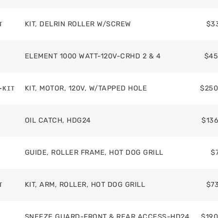
$
3
KIT, DELRIN ROLLER W/SCREW
T
$
45
ELEMENT 1000 WATT-120V-CRHD 2 & 4
$
250
KIT, MOTOR, 120V, W/TAPPED HOLE
-KIT
$
136
OIL CATCH, HDG24
$
GUIDE, ROLLER FRAME, HOT DOG GRILL
$
7
KIT, ARM, ROLLER, HOT DOG GRILL
T
$
190
SNEEZE GUARD-FRONT & REAR ACCESS-HD24