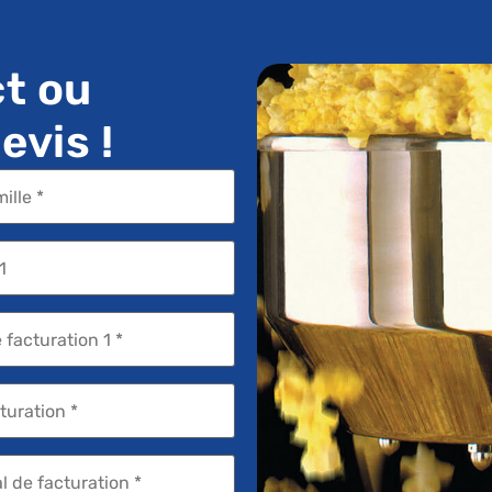
t ou
vis !