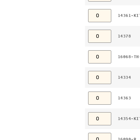
14361-KI
14378
16068-TH
14334
14363
14354-KI
16090-R