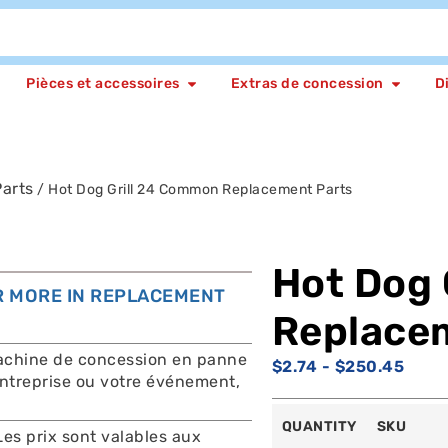
Pièces et accessoires
Extras de concession
D
arts
/ Hot Dog Grill 24 Common Replacement Parts
Hot Dog 
OR MORE IN REPLACEMENT
Replace
 machine de concession en panne
$
2.74
-
$
250.45
 entreprise ou votre événement,
QUANTITY
SKU
Les prix sont valables aux