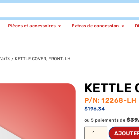
Pièces et accessoires
Extras de concession
D
arts
/ KETTLE COVER, FRONT, LH
KETTLE 
P/N: 12268-LH
$
196.34
$39
ou 5 paiements de
AJOUTER