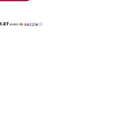
9.27
avec
ⓘ