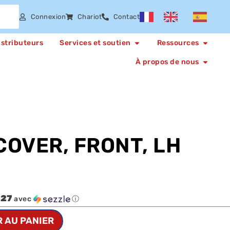
Connexion
Chariot
Contact
istributeurs
Services et soutien
Ressources
À propos de nous
COVER, FRONT, LH
.27
avec
ⓘ
 AU PANIER