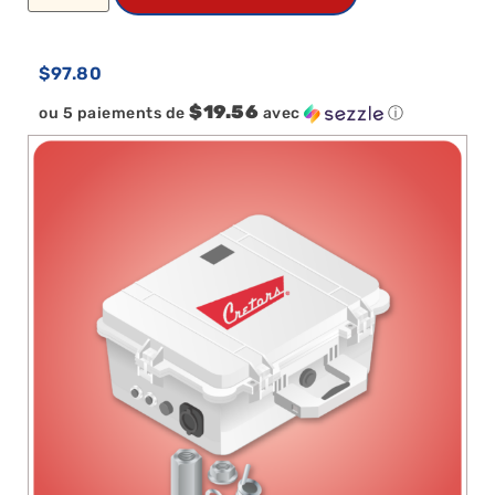
$
97.80
$19.56
ou 5 paiements de
avec
ⓘ