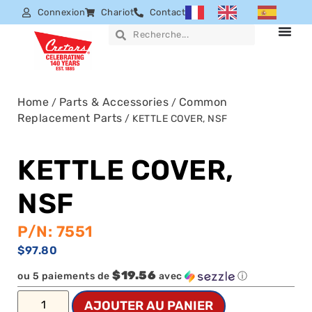
Connexion
Chariot
Contact
Home
Parts & Accessories
Common
/
/
Replacement Parts
/ KETTLE COVER, NSF
KETTLE COVER,
NSF
P/N: 7551
$
97.80
$19.56
ou 5 paiements de
avec
ⓘ
AJOUTER AU PANIER