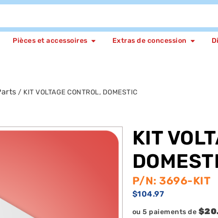
Pièces et accessoires
Extras de concession
D
arts
/ KIT VOLTAGE CONTROL, DOMESTIC
KIT VOL
DOMEST
P/N: 3696-KIT
$
104.97
$20
ou 5 paiements de