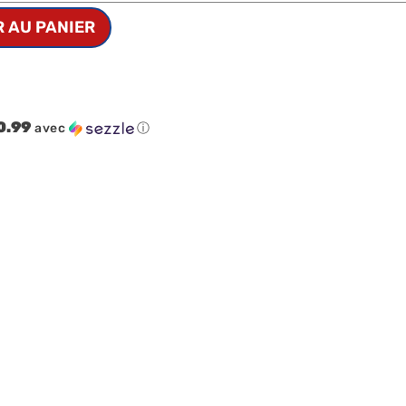
 AU PANIER
0.99
avec
ⓘ