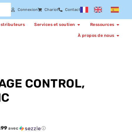
Connexion
Chariot
Contact
istributeurs
Services et soutien
Ressources
À propos de nous
TAGE CONTROL,
IC
.99
avec
ⓘ