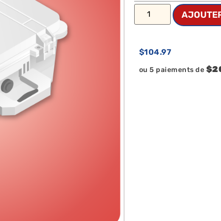
AJOUTER
$
104.97
$2
ou 5 paiements de