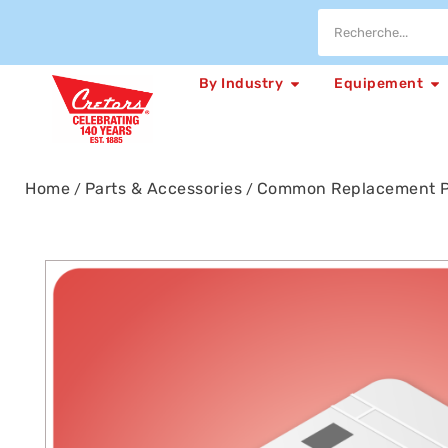
By Industry
Equipement
Home
Parts & Accessories
Common Replacement P
/
/