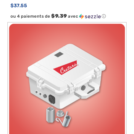
$
37.55
$9.39
ou 4 paiements de
avec
ⓘ