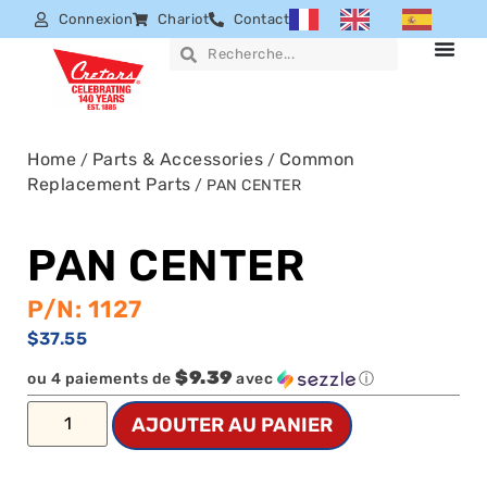
Connexion
Chariot
Contact
Home
Parts & Accessories
Common
/
/
Replacement Parts
/ PAN CENTER
PAN CENTER
P/N: 1127
$
37.55
$9.39
ou 4 paiements de
avec
ⓘ
AJOUTER AU PANIER