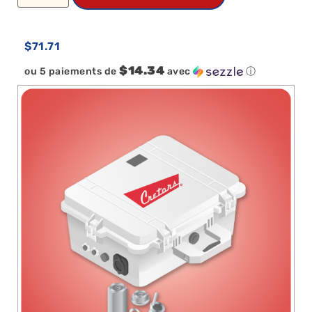
$
71.71
$14.34
ou 5 paiements de
avec
ⓘ