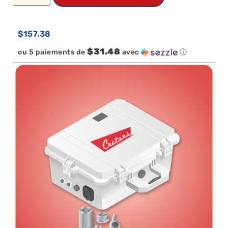
$
157.38
$31.48
ou 5 paiements de
avec
ⓘ