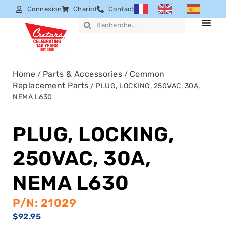
Connexion
Chariot
Contact
Home
Parts & Accessories
Common
/
/
Replacement Parts
/ PLUG, LOCKING, 250VAC, 30A,
NEMA L630
PLUG, LOCKING,
250VAC, 30A,
NEMA L630
P/N: 21029
$
92.95