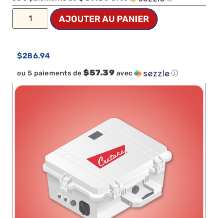
AJOUTER AU PANIER
$
286.94
$57.39
ou 5 paiements de
avec
ⓘ