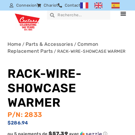
Connexion
Chariot
Contact
Home
Parts & Accessories
Common
/
/
Replacement Parts
/ RACK-WIRE-SHOWCASE WARMER
RACK-WIRE-
SHOWCASE
WARMER
P/N: 2833
$
286.94
$57.39
ou 5 paiements de
avec
ⓘ