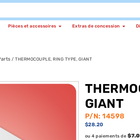
Pièces et accessoires
Extras de concession
D
arts
/ THERMOCOUPLE, RING TYPE, GIANT
THERMOC
GIANT
P/N: 14598
$
28.20
$7.
ou 4 paiements de