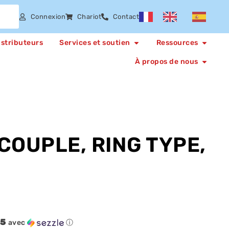
Connexion
Chariot
Contact
istributeurs
Services et soutien
Ressources
À propos de nous
OUPLE, RING TYPE,
05
avec
ⓘ