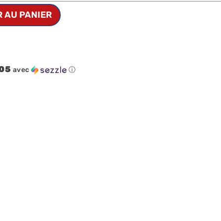
 AU PANIER
.05
avec
ⓘ