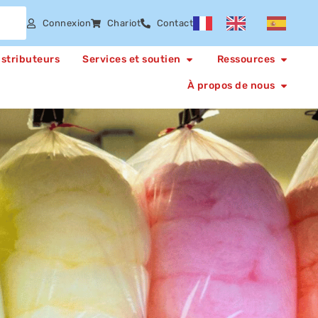
Connexion
Chariot
Contact
istributeurs
Services et soutien
Ressources
À propos de nous