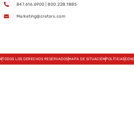
847.616.6900 | 800.228.1885
Marketing@cretors.com
4
TODOS LOS DERECHOS RESERVADOS
MAPA DE SITUACIÓN
POLÍTICAS
COND