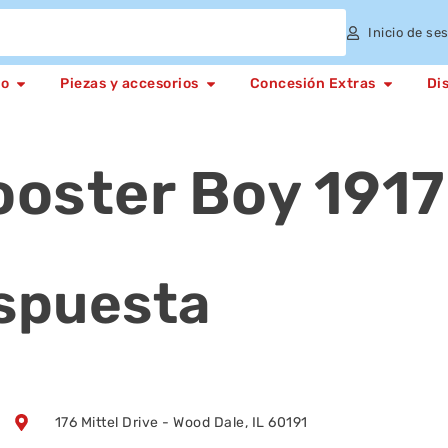
Inicio de se
to
Piezas y accesorios
Concesión Extras
Di
ooster Boy 1917
espuesta
176 Mittel Drive - Wood Dale, IL 60191