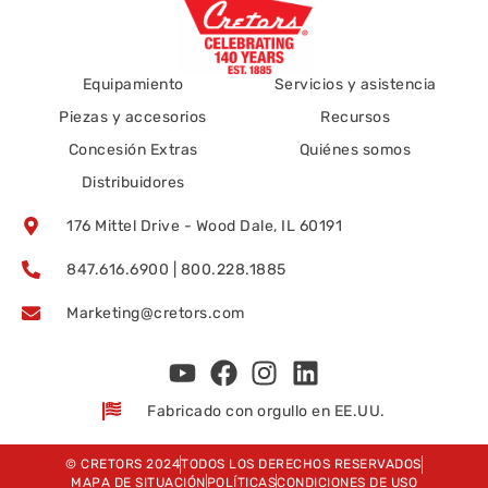
Equipamiento
Servicios y asistencia
Piezas y accesorios
Recursos
Concesión Extras
Quiénes somos
Distribuidores
176 Mittel Drive - Wood Dale, IL 60191
847.616.6900 | 800.228.1885
Marketing@cretors.com
Fabricado con orgullo en EE.UU.
© CRETORS 2024
TODOS LOS DERECHOS RESERVADOS
MAPA DE SITUACIÓN
POLÍTICAS
CONDICIONES DE USO