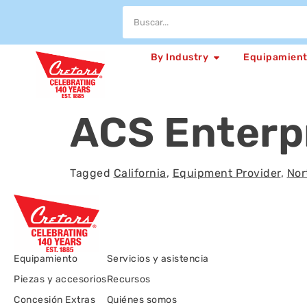
By Industry
Equipamien
ACS Enterpr
Tagged
California
,
Equipment Provider
,
Nor
Equipamiento
Servicios y asistencia
Piezas y accesorios
Recursos
Concesión Extras
Quiénes somos