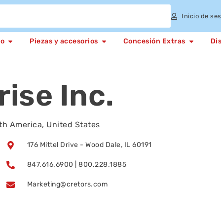
Inicio de se
to
Piezas y accesorios
Concesión Extras
Di
ise Inc.
th America
,
United States
176 Mittel Drive - Wood Dale, IL 60191
847.616.6900 | 800.228.1885
Marketing@cretors.com